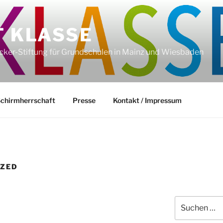
T KLASSE
recker-Stiftung für Grundschulen in Mainz und Wiesbaden
chirmherrschaft
Presse
Kontakt / Impressum
IZED
Suchen
nach: