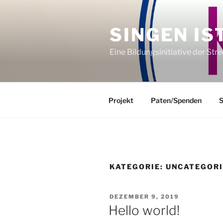
Zum
Inhalt
SINGEN IS
springen
Eine Bildungsinitiative der St
Projekt
Paten/Spenden
S
KATEGORIE:
UNCATEGOR
VERÖFFENTLICHT
DEZEMBER 9, 2019
AM
Hello world!